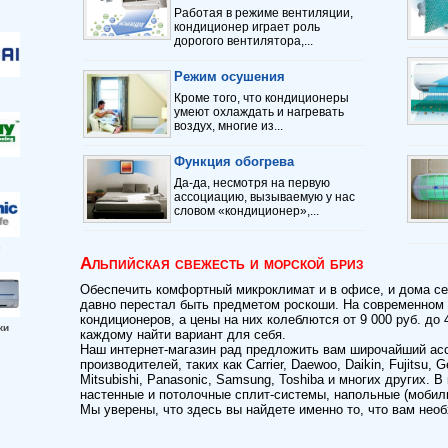
Работая в режиме вентиляции,
кондиционер играет роль
дорогого вентилятора,...
Режим осушения
Кроме того, что кондиционеры
умеют охлаждать и нагревать
воздух, многие из...
Функция обогрева
Да-да, несмотря на первую
ассоциацию, вызываемую у нас
словом «кондиционер»,...
c
Альпийская свежесть и морской бриз
Обеспечить комфортный микроклимат и в офисе, и дома се
давно перестал быть предметом роскоши. На современном
кондиционеров, а цены на них колеблются от 9 000 руб. до 
ки
каждому найти вариант для себя.
Наш интернет-магазин рад предложить вам широчайший ас
производителей, таких как Carrier, Daewoo, Daikin, Fujitsu, Ge
Mitsubishi, Panasonic, Samsung, Toshiba и многих других. 
настенные и потолочные сплит-системы, напольные (мобил
Мы уверены, что здесь вы найдете именно то, что вам нео