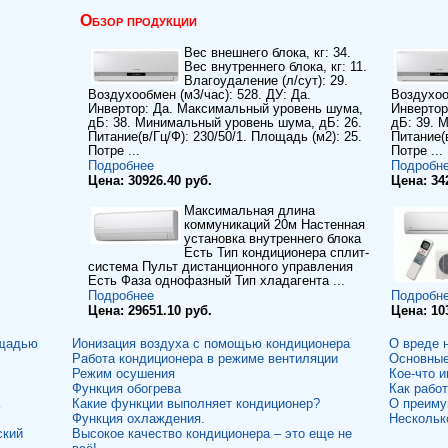
Обзор продукции
Вес внешнего блока, кг: 34.
Вес внутреннего блока, кг: 11.
Влагоудаление (л/сут): 29.
Воздухообмен (м3/час): 528. ДУ: Да.
Воздухоо
Инвертор: Да. Максимальный уровень шума,
Инвертор
дБ: 38. Минимальный уровень шума, дБ: 26.
дБ: 39. 
Питание(в/Гц/Ф): 230/50/1. Площадь (м2): 25.
Питание(в
Потре ...
Потре ...
Подробнее
Подробн
Цена: 30926.40 руб.
Цена: 34
Максимальная длина
коммуникаций 20м Настенная
установка внутреннего блока
Есть Тип кондиционера сплит-
система Пульт дистанционного управления
Есть Фаза однофазный Тип хладагента ...
Подробнее
Подробн
Цена: 29651.10 руб.
Цена: 10
ощадью
Ионизация воздуха с помощью кондиционера
О вреде 
Работа кондиционера в режиме вентиляции
Основные
Режим осушения
Кое-что 
Функция обогрева
Как рабо
Какие функции выполняет кондиционер?
О преиму
Функция охлаждения.
Нескольк
ский
Высокое качество кондиционера – это еще не