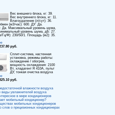
Вес внешнего блока, кг: 39.
Вес внутреннего блока, кг: 11.
Влагоудаление (л/сут): 36.
бмен (м3/час): 600. ДУ: Да.
: Да. Максимальный уровень шума,
Минимальный уровень шума, дБ: 27.
/Гц/Ф): 230/50/1. Площадь (м2): 35.
ее
237.80 руб.
Сплит-система, настенная
установка, режимы работы:
охлаждение / обогрев,
мощность охлаждения: 2100
Вт, хладагент R 410A, пульт
ДУ, тонкая очистка воздуха
ее
325.10 руб.
недостаточной влажности воздуха
 виды увлажнителей воздуха
интересное в мире кондиционеров
тает мобильный кондиционер?
ществах мобильных кондиционеров
о слов о прецизионных кондиционерах