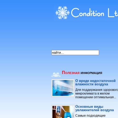
Полезная
информация
О вреде недостаточной
влажности воздуха
Для поддержания здоровог
микроклимата в жилом
помещении оптимальная...
Основные виды
увлажнителей воздуха
Самые подходящие